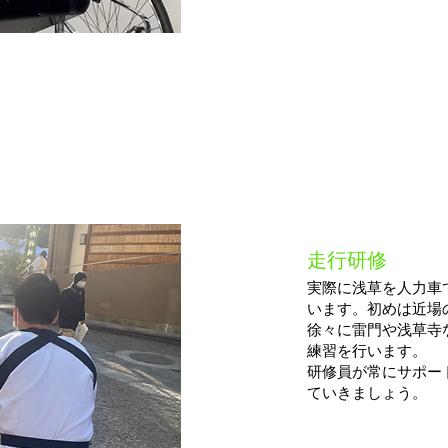
STEP
​走行研修​
​２​
実際に浅草を人力車
います。初めは近場
徐々に雷門や浅草寺
練習を行います。
研修員が常にサポー
ていきましょう。​