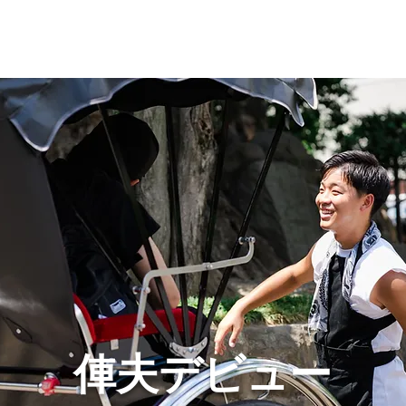
​俥夫デビュー