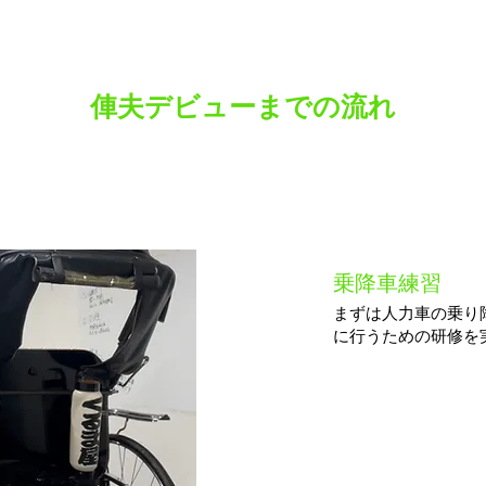
​俥夫デビューまでの流れ​
STEP
​乗降車練習​
​１
​まずは人力車の乗
に行うための研修を実