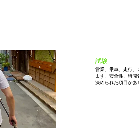
STEP
​試験​
​５
​営業、乗車、走行
ます。安全性、時間
決められた項目があり