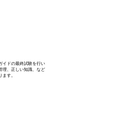
、ガイドの最終試験を行い
管理、正しい知識、など
ます。​