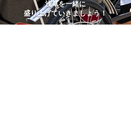
​浅草を一緒に
盛り上げていきましょう！​
​応募したい
​お仕事紹介
​
​特典・制度を知りたい​