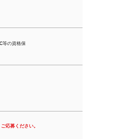
C等の資格保
りご応募ください。