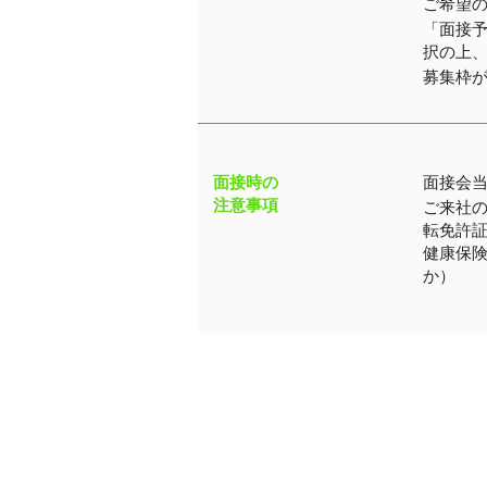
​ご希望
「面接
択の上
​募集枠
面接時の
面接会
​注意事項
ご来社
転免許
健康保
か）