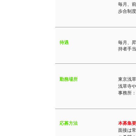
毎月、前
​歩合制
​待遇
毎月、昇
持者手
​勤務場所
​東京浅
​浅草寺
​事務所：
​応募方法
本募集
​面接は