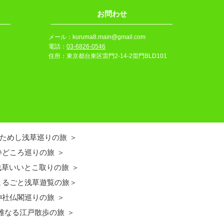
​お問わせ
​メール：
kuruma8.main@gmail.com
電話：
03-6826-0546
​住所：東京都台東区雷門2-14-2雷門BLD101
 おためし浅草巡りの旅 ＞
 粋どころ巡りの旅 ＞
 浅草いいとこ取りの旅 ＞
 まるごと浅草遊覧の旅＞
 神社仏閣巡りの旅 ＞
 雅なる江戸散歩の旅 ＞