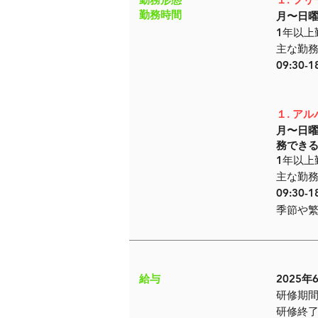
​勤務時間
​月〜日
​1年以
主な勤
09:30-1
​１. 
​月〜日
務でき
1年以上
主な勤
09:30-18
​季節や
​給与
2025
​研修期間
研修終了後