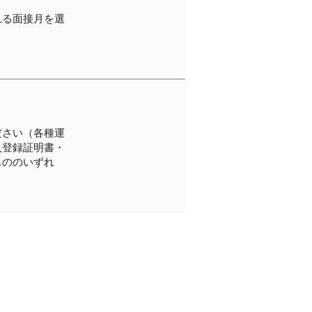
れる面接月を選
ださい（各種運
人登録証明書・
もののいずれ