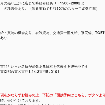
月の売り上げに応じて時給昇給あり（1500~2000円）
度・各種賞金あり。（週５出勤で月収60万のスタッフ多数在籍）
給・賞与の機会あり、衣装貸与、交通費一部支給、寮完備、TOET
当あり、
草
や雷門といった名所が多数ある日本を代表する観光地です
東京都台東区雷門1-14-2雷門BLD101
要項をかならずお読みの上、下記の「面接予約はこちら」ボタンよ
常時、受け付けております。