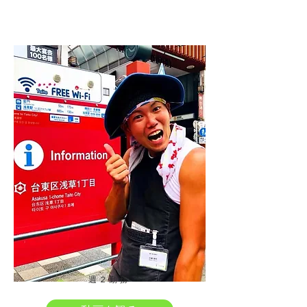
​週２勤務