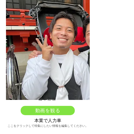
​週５勤務
動画を観る
​本業で人力車
ここをクリックして特集にしたい情報を編集してください。