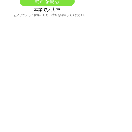
動画を観る
​本業で人力車
ここをクリックして特集にしたい情報を編集してください。
​応募したい
​応募したい
​スタッフの働き方​
​お仕事紹介
​特典・制度を知りたい​
​特典・イベント
​教育プログラム
​キャリア支援
​更に詳しい情報を知りたい
​よくある質問
​遠方にお住まいの方へ