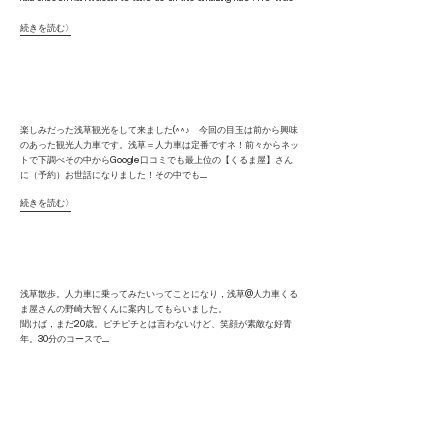
続きを読む〉
楽しみだった浅草観光をして来ました(^^♪ 今回の目玉は前から興味
のあった観光人力車です。浅草＝人力車は定番ですネ！前々からネッ
トで下調べその中からGoogle口コミでも最上位の【くるま屋】さん
に（予約）お世話になりました！その中でも.......
続きを読む〉
浅草散歩。人力車に乗ってみたいってことになり，浅草@人力車くる
ま屋さんの野崎大智くんに案内してもらいました。
聞けば，まだ20歳。ピチピチとは言わないけど、笑顔が素敵な好青
年。30分のコースで.......
続きを読む〉