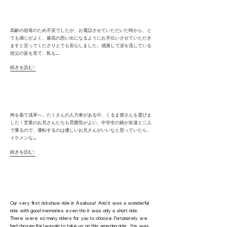
​高齢の祖母のため不安でしたが、​お電話させていただいた時から、と
ても感じがよく、最高の思い出になるようにお手伝いさせていただき
ますと言ってくださりとても安心しました。感激して涙を流している
祖父の姿を見て、私も......
続きを読む〉
​袴を着て浅草へ。たくさんの人力車がある中、くるま屋さんを選びま
した！営業のお兄さんたちも雰囲気がよい。中学生の娘が友達と二人
で乗るので、運転するのは優しいお兄さんがいいなと思っていたら、
イケメンな.......
続きを読む〉
Our very first rickshaw ride in Asakusa! And it was a wonderful
ride with good memories even tho it was only a short ride.
There were so many riders for you to choose. Fortunately we
had chosen Kai Iwasaki to take us on this amazing ride . He was